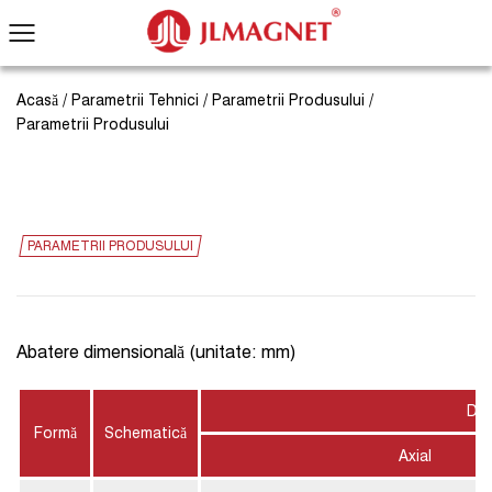
Acasă
/
Parametrii Tehnici
/
Parametrii Produsului
/
Parametrii Produsului
PARAMETRII PRODUSULUI
Abatere dimensională (unitate: mm)
Dim
Formă
Schematică
Axial