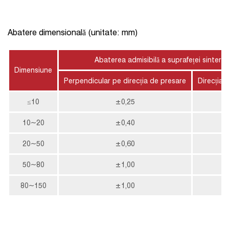
Abatere dimensională (unitate: mm)
Abaterea admisibilă a suprafeței sinteriz
Dimensiune
Perpendicular pe direcția de presare
Direcția 
≤10
±0,25
±
10~20
±0,40
±
20~50
±0,60
±
50~80
±1,00
±
80~150
±1,00
±