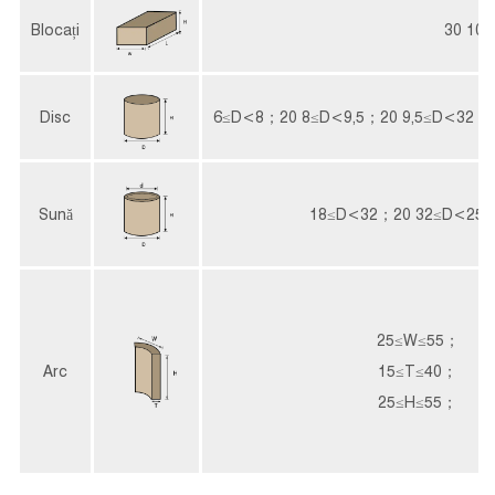
Blocați
30
100
Disc
6≤D<8；20
8≤D<9,5；20
9,5≤D<32；
Sună
18≤D<32；20
32≤D<250
25≤W≤55；
Arc
15≤T≤40；
25≤H≤55；