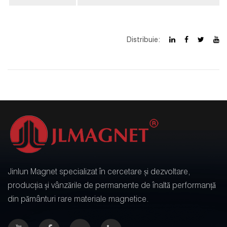
Distribuie:
Jinlun Magnet specializat în cercetare și dezvoltare,
producția și vânzările de permanente de înaltă performanță
din pământuri rare materiale magnetice.