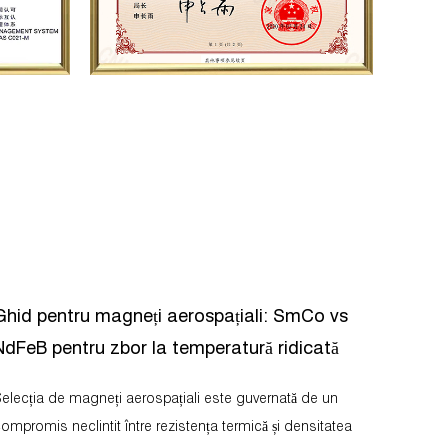
Ghid pentru magneți aerospațiali: SmCo vs
NdFeB pentru zbor la temperatură ridicată
cția de magneți aerospațiali este guvernată de un
ompromis neclintit între rezistența termică și densitatea