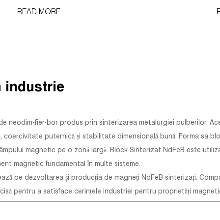
interpretabil, determinând direct acuratețea, fiabilitatea și
f
READ MORE
longevitatea sistemelor de măsurare a poziției, vitezei și
a
unghiului fără c...
u
 industrie
 neodim-fier-bor produs prin sinterizarea metalurgiei pulberilor. Ac
 coercivitate puternică și stabilitate dimensională bună. Forma sa bl
mpului magnetic pe o zonă largă. Block Sinterizat NdFeB este utiliz
ment magnetic fundamental în multe sisteme.
ză pe dezvoltarea și producția de magneți NdFeB sinterizați. Compa
cisă pentru a satisface cerințele industriei pentru proprietăți magneti