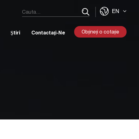
EN
Obțineți o cotație
Ştiri
Contactaţi-Ne