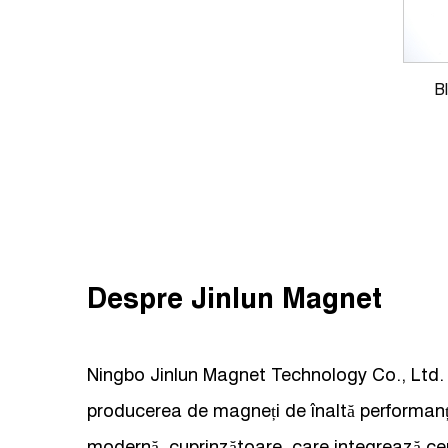
B
Despre Jinlun Magnet
Ningbo Jinlun Magnet Technology Co., Ltd. e
producerea de magneți de înaltă performanț
modernă, cuprinzătoare, care integrează ce