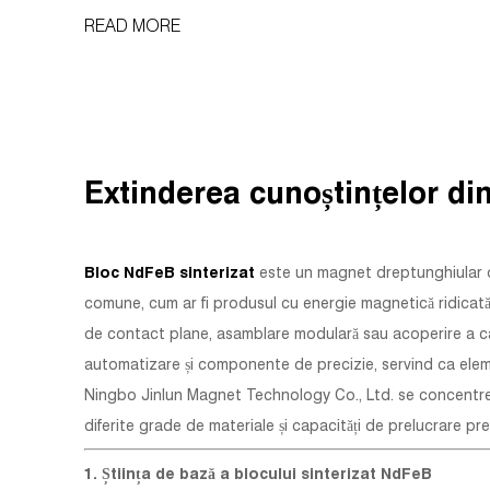
temperatură, acesta își pierde definitiv magnetismul. Acest
READ MORE
prag se numește punctul Curie sau temperatura Curie.
Numit după Pierre Curie, care a de...
Extinderea cunoștințelor din
Bloc NdFeB sinterizat
este un magnet dreptunghiular de
comune, cum ar fi produsul cu energie magnetică ridicată,
de contact plane, asamblare modulară sau acoperire a câ
automatizare și componente de precizie, servind ca ele
Ningbo Jinlun Magnet Technology Co., Ltd. se concentrea
diferite grade de materiale și capacități de prelucrare pre
1. Știința de bază a blocului sinterizat NdFeB