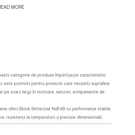
luxului magnetic. Samarium Cobalt (SmCo) domină
READ MORE
plicațiile în compartimentul motorului și în spațiul profund,
nde temperaturile...
eastă categorie de produse împărtășește caracteristici
oc este potrivită pentru proiecte care necesită suprafețe
at pe scară largă în motoare, senzori, echipamente de
nia oferă Block Sinterizat NdFeB cu performanțe stabile,
ce, rezistență la temperatură și precizie dimensională.