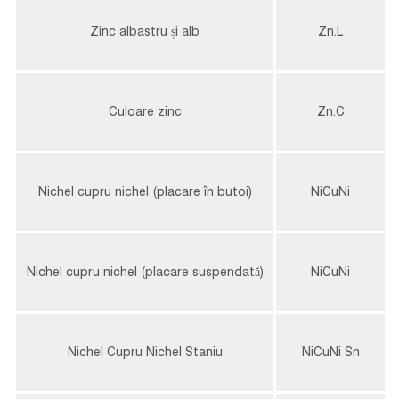
Zinc albastru și alb
Zn.L
Culoare zinc
Zn.C
Nichel cupru nichel (placare în butoi)
NiCuNi
Nichel cupru nichel (placare suspendată)
NiCuNi
Nichel Cupru Nichel Staniu
NiCuNi Sn