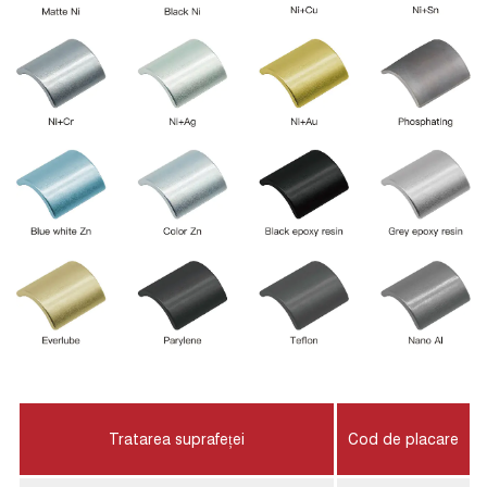
Tratarea suprafeței
Cod de placare