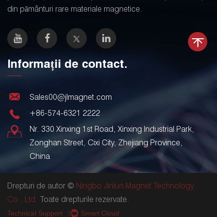
din pământuri rare materiale magnetice.
Informații de contact.
Sales00@jlmagnet.com
+86-574-6321 2222
Nr. 330 Xinxing 1st Road, Xinxing Industrial Park,
Zonghan Street, Cixi City, Zhejiang Province,
China
Drepturi de autor ©
Ningbo Jinlun Magnet Technology
Co., Ltd.
Toate drepturile rezervate.
Technical Support ：
Smart Cloud