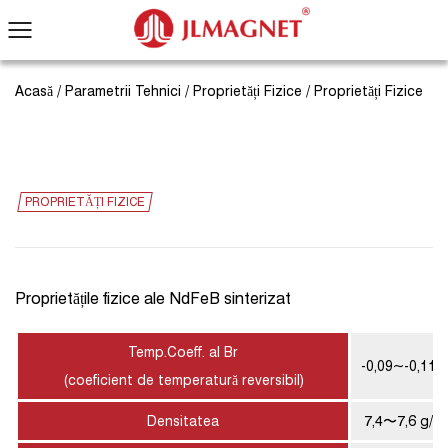
Acasă
/
Parametrii Tehnici
/
Proprietăți Fizice
/
Proprietăți Fizice
PROPRIETĂȚI FIZICE
Proprietățile fizice ale NdFeB sinterizat
Temp.Coeff. al Br
-0,09~-0,11
(coeficient de temperatură reversibil)
Densitatea
7,4〜7,6 g/c