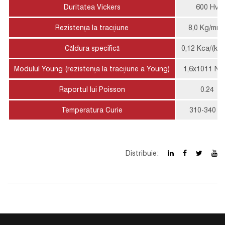
Duritatea Vickers
600 Hv
Rezistența la tracțiune
8,0 Kg/mm
Căldura specifică
0,12 Kca/(kg
Modulul Young (rezistența la tracțiune a Young)
1,6x1011 N/
Raportul lui Poisson
0.24
Temperatura Curie
310-340 ℃
Distribuie: